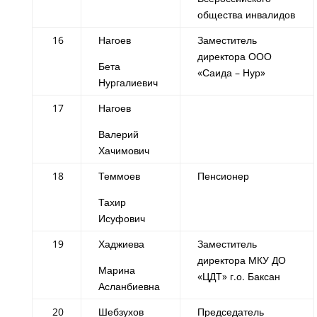
общества инвалидов
16
Нагоев
Заместитель
директора ООО
Бета
«Саида – Нур»
Нургалиевич
17
Нагоев
Валерий
Хачимович
18
Теммоев
Пенсионер
Тахир
Исуфович
19
Хаджиева
Заместитель
директора МКУ ДО
Марина
«ЦДТ» г.о. Баксан
Асланбиевна
20
Шебзухов
Председатель