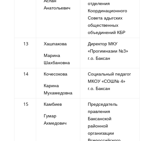
Аслан
отделения
Анатольевич
Координационного
Совета адыгских
общественных
объединений КБР
13
Хашпакова
Директор МКУ
«Прогимназии №3»
Марина
г.о. Баксан
Шахбановна
14
Кочесокова
Социальный педагог
МКОУ «СОШ№ 4»
Карина
г.о. Баксан
Мухамедовна
15
Камбиев
Председатель
правления
Гумар
Баксанской
Ахмедович
районной
организации
Всероссийского