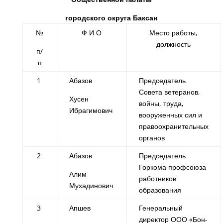
городского округа Баксан
№
Ф И О
Место работы,
должность
п/
п
1
Абазов
Председатель
Совета ветеранов,
Хусен
войны, труда,
Ибрагимович
вооруженных сил и
правоохранительных
органов
2
Абазов
Председатель
Горкома профсоюза
Алим
работников
Мухадинович
образования
3
Апшев
Генеральный
директор ООО «Бон-