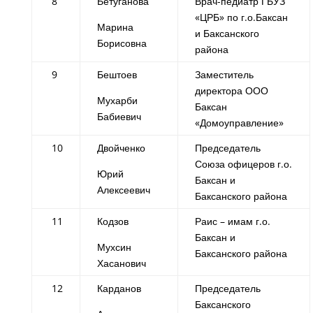
8
Бетуганова
Врач-педиатр ГБУЗ
«ЦРБ» по г.о.Баксан
Марина
и Баксанского
Борисовна
района
9
Бештоев
Заместитель
директора ООО
Мухарби
Баксан
Бабиевич
«Домоуправление»
10
Двойченко
Председатель
Союза офицеров г.о.
Юрий
Баксан и
Алексеевич
Баксанского района
11
Кодзов
Раис – имам г.о.
Баксан и
Мухсин
Баксанского района
Хасанович
12
Карданов
Председатель
Баксанского