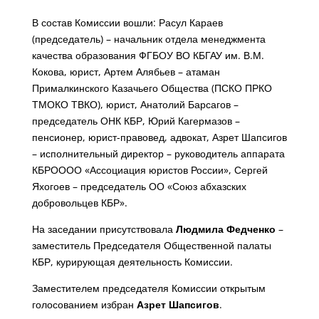
В состав Комиссии вошли: Расул Караев
(председатель) – начальник отдела менеджмента
качества образования ФГБОУ ВО КБГАУ им. В.М.
Кокова, юрист, Артем Алябьев – атаман
Прималкинского Казачьего Общества (ПСКО ПРКО
ТМОКО ТВКО), юрист, Анатолий Барсагов –
председатель ОНК КБР, Юрий Кагермазов –
пенсионер, юрист-правовед, адвокат, Азрет Шапсигов
– исполнительный директор – руководитель аппарата
КБРОООО «Ассоциация юристов России», Сергей
Яхогоев – председатель ОО «Союз абхазских
добровольцев КБР».
На заседании присутствовала
Людмила Федченко
–
заместитель Председателя Общественной палаты
КБР, курирующая деятельность Комиссии.
Заместителем председателя Комиссии открытым
голосованием избран
Азрет Шапсигов
.