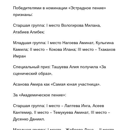
Победителями в номинации «Эстрадное пение»
признаны:
Старшая группа: I место Вологирова Милана,
Атабиев Алибек;
Младшая группа: I место Нагоева Аминат, Кулыгина
Камила; II место – Кокова Илана; III место – Тхакахов
Имран
Специальный приз: Ташуева Алия получила «За
сценический образ»,
Асанова Амира как «Самая юная участница».
За «Академическое пение»:
Старшая группа: I место – Лаптева Инга, Асеев
Кантемир, II место – Темукуева Аминат, III место –
Дусенко Даниил.
Младшая группа: I место – Жабоева Дана, – II место