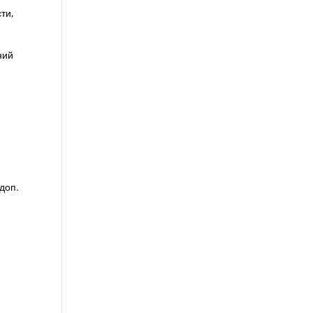
ти,
ний
доп.