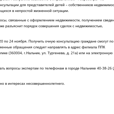
нсультации для представителей детей – собственников недвижимос
дящихся в непростой жизненной ситуации.
росы, связанные с оформлением недвижимости, получением сведе
кже разъяснит порядок совершения сделок с недвижимостью,
20 по 24 ноября. Получить очную консультацию граждане смогут по
Письменные обращения следует направлять в адрес филиала ППК
ке (360004, г.Нальчик, ул. Тургенева, д. 21а) или на электронную
ать вопросы экспертам по телефонам в городе Нальчике 40-38-26 (
но в интересах несовершеннолетнего.